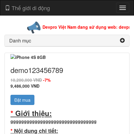
Thế giới di động
Toggl
naviga
Devpro Việt Nam đang sử dụng web: devpro.
Danh mục
demo123456789
10,200,000 VNĐ
-7%
9,486,000 VNĐ
Đặt mua
*
Giới thiệu:
gggggggggggggggggggggggggggggggg
*
Nội dung chi tiết: