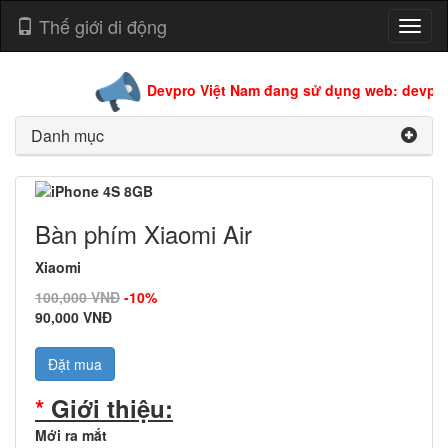
Thế giới di động
Toggl
naviga
Devpro Việt Nam đang sử dụng web: devpro.
Danh mục
Bàn phím Xiaomi Air
Xiaomi
100,000 VNĐ
-10%
90,000 VNĐ
Đặt mua
*
Giới thiệu:
Mới ra mắt