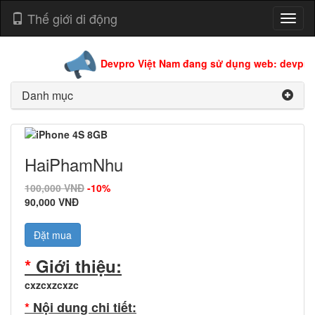
Thế giới di động
Toggl
naviga
Devpro Việt Nam đang sử dụng web: devpro.
Danh mục
HaiPhamNhu
100,000 VNĐ
-10%
90,000 VNĐ
Đặt mua
*
Giới thiệu:
cxzcxzcxzc
*
Nội dung chi tiết: