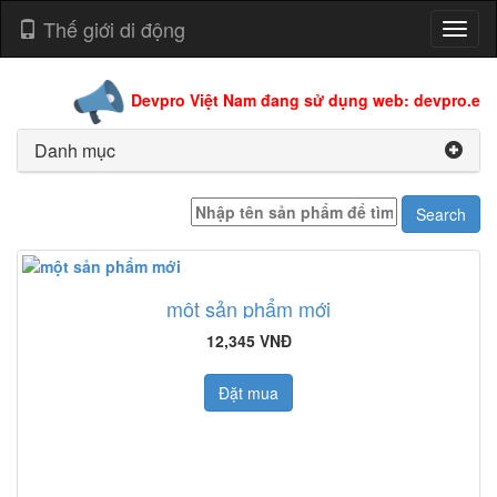
Thế giới di động
Toggl
naviga
Devpro Việt Nam đang sử dụng web: devpro.edu.v
Danh mục
một sản phẩm mới
12,345 VNĐ
Đặt mua