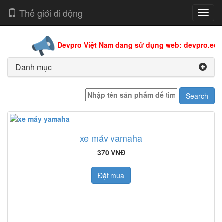
Thế giới di động
Toggl
naviga
Devpro Việt Nam đang sử dụng web: devpro.edu.v
Danh mục
xe máy yamaha
370 VNĐ
Đặt mua