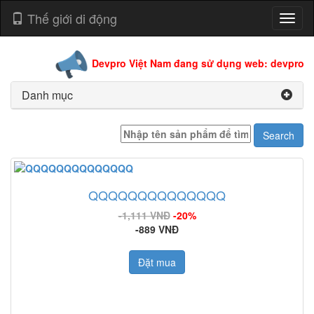
Thế giới di động
Toggl
naviga
Devpro Việt Nam đang sử dụng web: devpro.edu.
Danh mục
QQQQQQQQQQQQQQ
-1,111 VNĐ
-20%
-889 VNĐ
Đặt mua