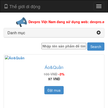
Thế giới di động
Toggl
naviga
Devpro Việt Nam đang sử dụng web: devpro.edu.v
Danh mục
Áo&Quần
100 VNĐ
-3%
97 VNĐ
Đặt mua