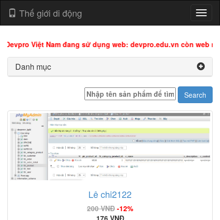
Thế giới di động
Toggl
naviga
evpro Việt Nam đang sử dụng web: devpro.edu.vn còn web này đ
Danh mục
Lê chi2122
200 VNĐ
-12%
176 VNĐ