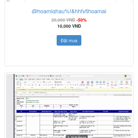
@hoamighau%!&hhfyfjhoamai
20,000 VNĐ
-50%
10,000 VNĐ
Đặt mua