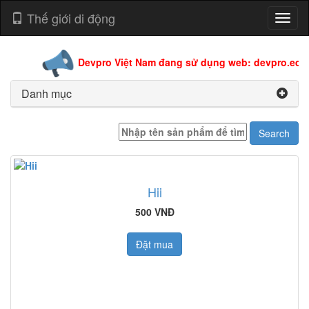
Thế giới di động
Toggl
naviga
Devpro Việt Nam đang sử dụng web: devpro.edu.vn
Danh mục
Hii
500 VNĐ
Đặt mua